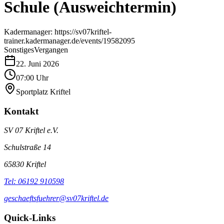
Schule (Ausweichtermin)
Kadermanager: https://sv07kriftel-
trainer.kadermanager.de/events/19582095
Sonstiges
Vergangen
22. Juni 2026
07:00 Uhr
Sportplatz Kriftel
Kontakt
SV 07 Kriftel e.V.
Schulstraße 14
65830
Kriftel
Tel:
06192 910598
geschaeftsfuehrer@sv07kriftel.de
Quick-Links